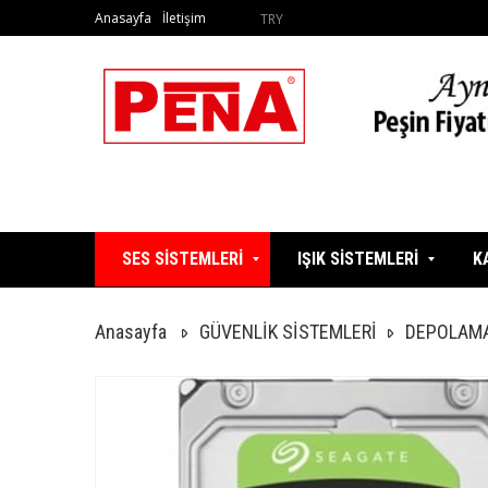
Anasayfa
İletişim
TRY
SES SİSTEMLERİ
IŞIK SİSTEMLERİ
K
Anasayfa
GÜVENLİK SİSTEMLERİ
DEPOLAMA