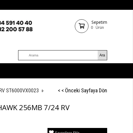
Sepetim
0
Ürün
 RV ST6000VX0023
< < Önceki Sayfaya Dön
YHAWK 256MB 7/24 RV
Favorilere Ekle