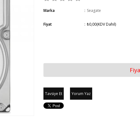
Marka
:
Seagate
Fiyat
:
₺0,00
(KDV Dahil)
Fiy
Tavsiye Et
Yorum Yaz