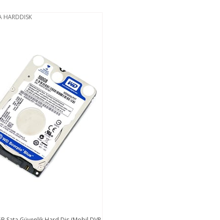
 HARDDISK
GB Sata Güvenlik Hard Dis (Mobil DVR