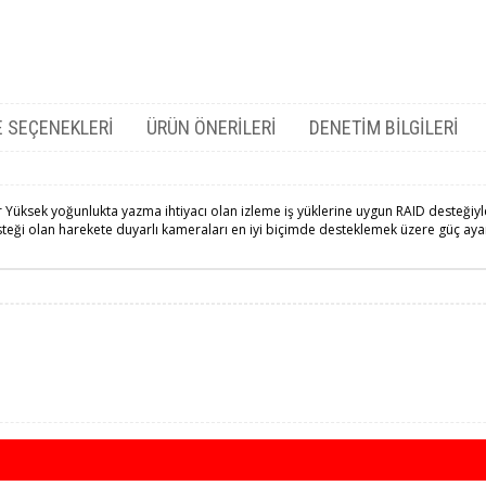
 SEÇENEKLERI
ÜRÜN ÖNERILERI
DENETIM BILGILERI
Yüksek yoğunlukta yazma ihtiyacı olan izleme iş yüklerine uygun RAID desteğiyle 
teği olan harekete duyarlı kameraları en iyi biçimde desteklemek üzere güç ayarla