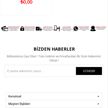
₺0,00
BIZDEN HABERLER
Bültenimize Üye Olun ! Tüm İndirim ve Fırsatlardan İlk Sizin Haberiniz
Olsun !
GÖNDER
Kurumsal
Müşteri İlişkileri