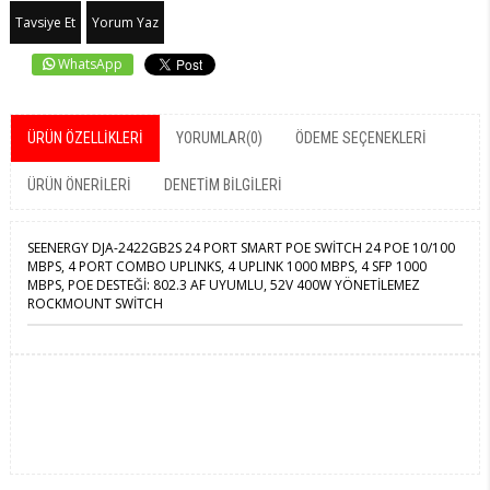
Tavsiye Et
Yorum Yaz
WhatsApp
ÜRÜN ÖZELLIKLERI
YORUMLAR
(0)
ÖDEME SEÇENEKLERI
ÜRÜN ÖNERILERI
DENETIM BILGILERI
SEENERGY DJA-2422GB2S 24 PORT SMART POE SWİTCH 24 POE 10/100
MBPS, 4 PORT COMBO UPLINKS, 4 UPLINK 1000 MBPS, 4 SFP 1000
MBPS, POE DESTEĞİ: 802.3 AF UYUMLU, 52V 400W YÖNETİLEMEZ
ROCKMOUNT SWİTCH