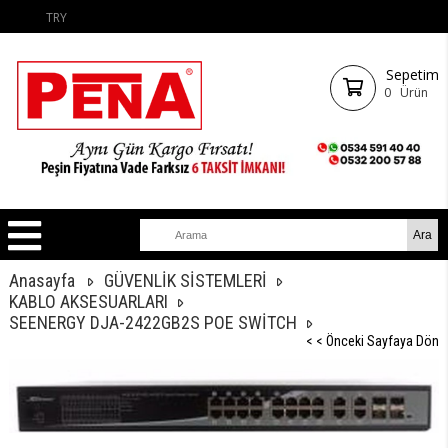
TRY
Sepetim
0
Ürün
Anasayfa
GÜVENLİK SİSTEMLERİ
KABLO AKSESUARLARI
SEENERGY DJA-2422GB2S POE SWİTCH
< < Önceki Sayfaya Dön