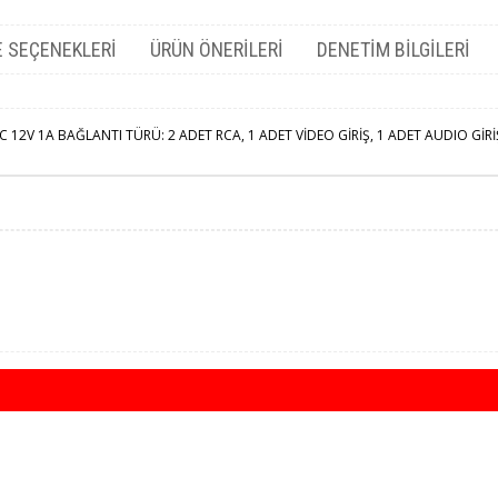
 SEÇENEKLERI
ÜRÜN ÖNERILERI
DENETIM BILGILERI
 12V 1A BAĞLANTI TÜRÜ: 2 ADET RCA, 1 ADET VİDEO GİRİŞ, 1 ADET AUDIO G