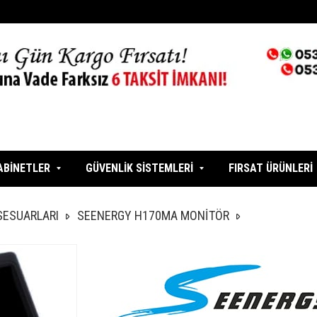
ABİNETLER
GÜVENLİK SİSTEMLERİ
FIRSAT ÜRÜNLERİ
SESUARLARI
SEENERGY H170MA MONİTÖR