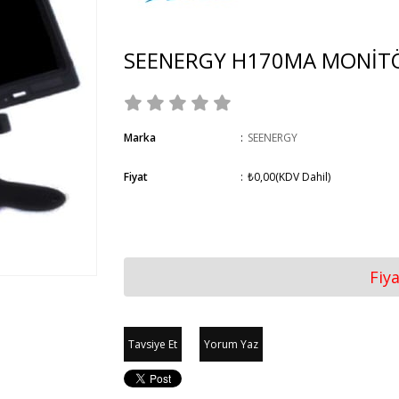
SEENERGY H170MA MONİT
Marka
:
SEENERGY
Fiyat
:
₺0,00
(KDV Dahil)
Fiy
Tavsiye Et
Yorum Yaz