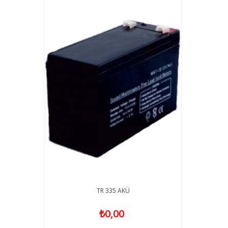
TR 335 AKÜ
₺0,00