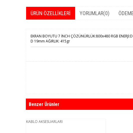
ÜRÜN ÖZELLIKLERI
YORUMLAR
(0)
ÖDEME
EKRAN BOYUTU 7 İNCH ÇÖZÜNÜRLÜK:800x480 RGB ENERJİ:DC
D 19mm AĞIRLIK: 415gr
Benzer Ürünler
KABLO AKSESUARLARI