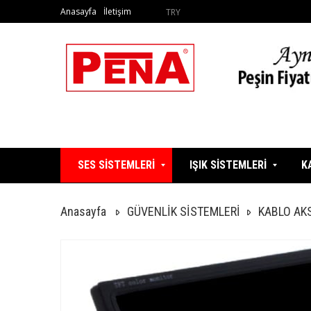
Anasayfa
İletişim
TRY
SES SİSTEMLERİ
IŞIK SİSTEMLERİ
K
Anasayfa
GÜVENLİK SİSTEMLERİ
KABLO AK