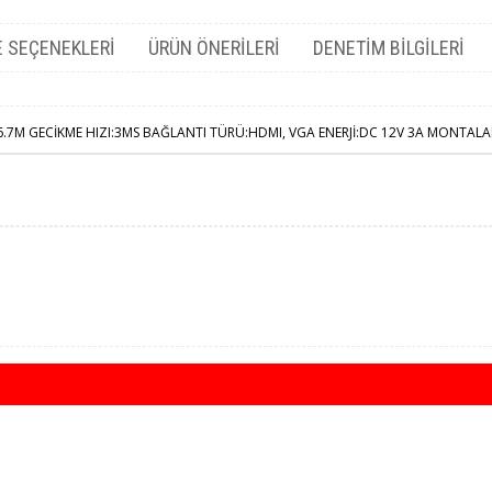
 SEÇENEKLERI
ÜRÜN ÖNERILERI
DENETIM BILGILERI
7M GECİKME HIZI:3MS BAĞLANTI TÜRÜ:HDMI, VGA ENERJİ:DC 12V 3A MONTAL