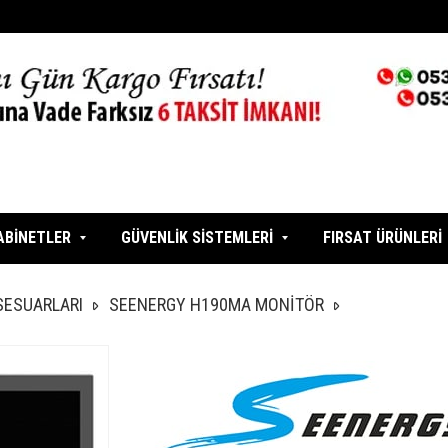
ABİNETLER
GÜVENLİK SİSTEMLERİ
FIRSAT ÜRÜNLERİ
SESUARLARI
SEENERGY H190MA MONİTÖR