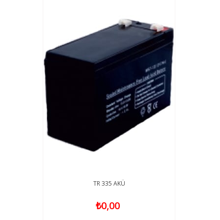
TR 335 AKÜ
₺0,00