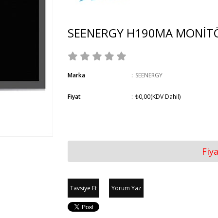
SEENERGY H190MA MONİT
Marka
:
SEENERGY
Fiyat
:
₺0,00
(KDV Dahil)
Fiy
Tavsiye Et
Yorum Yaz