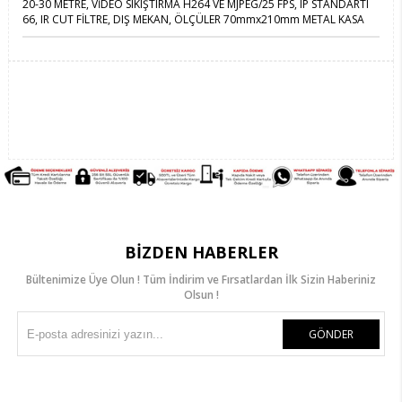
20-30 METRE, VİDEO SIKIŞTIRMA H264 VE MJPEG/25 FPS, IP STANDARTI
66, IR CUT FİLTRE, DIŞ MEKAN, ÖLÇÜLER 70mmx210mm METAL KASA
BIZDEN HABERLER
Bültenimize Üye Olun ! Tüm İndirim ve Fırsatlardan İlk Sizin Haberiniz
Olsun !
GÖNDER