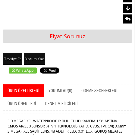
Fiyat Sorunuz
Tavsiye Et
Yorum Yaz
WhatsApp
ÜRÜN ÖZELLIKLERI
YORUMLAR
(0)
ÖDEME SEÇENEKLERI
ÜRÜN ÖNERILERI
DENETIM BILGILERI
3.0 MEGAPIXEL WATERPROOF IR BULLET HD KAMERA 1/3'' APTİNA
CMOS AR/330 SENSÖR ,4 IN 1 TEKNOLOJİSİ (AHD, CVBS, TVI, CVI) 3.6mm
3 MEGAPIXEL SABİT LENS, 48 ADET IR LED, 0,01 LUX, GÖRÜŞ MESAFESİ