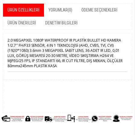
ÜRÜN ÖZELLIKLERI
YORUMLAR
(0)
ÖDEME SEÇENEKLERI
ÜRÜN ÖNERILERI
DENETIM BILGILERI
2.0 MEGAPIXEL 1080P WATERPROOF IR PLASTİK BULLET HD KAMERA
1/2.7'' FH/F33 SENSÖR, 4 IN 1 TEKNOLOJİSİ (AHD, CVBS, TVI, CVI)
(1920*1080) 3.6mm 3 MEGAPIXEL SABİT LENS, 36 ADET IR LED, 0,01
LUX, GÖRÜŞ MESAFESİ 20-30 METRE, VİDEO SIKIŞTIRMA H264 VE
MJPEG/25 FPS, IP STANDARTI 66, IR CUT FİLTRE, DIŞ MEKAN, ÖLÇÜLER
80mmx245mm PLASTİK KASA