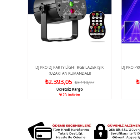
DJ PRO DJ PARTY LİGHT RGB LAZER IŞIK
DJ PRO PR
(UZAKTAN KUMANDALI)
₺2.393,05
₺
81
₺3.110,97
Ücretsiz Kargo
%23
İndirim