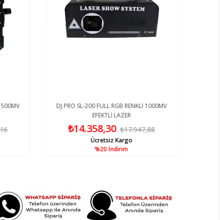
 1500MV
DJ PRO SL-200 FULL RGB RENKLİ 1000MV
EFEKTLİ LAZER
₺14.358,30
,16
₺17.947,88
Ücretsiz Kargo
%20
İndirim