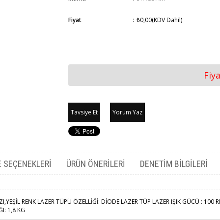
Fiyat
:
₺0,00
(KDV Dahil)
Fiy
Tavsiye Et
Yorum Yaz
 SEÇENEKLERI
ÜRÜN ÖNERILERI
DENETIM BILGILERI
MIZI,YEŞİL RENK LAZER TÜPÜ ÖZELLİĞİ: DİODE LAZER TÜP LAZER IŞIK GÜCÜ : 1
: 1,8 KG