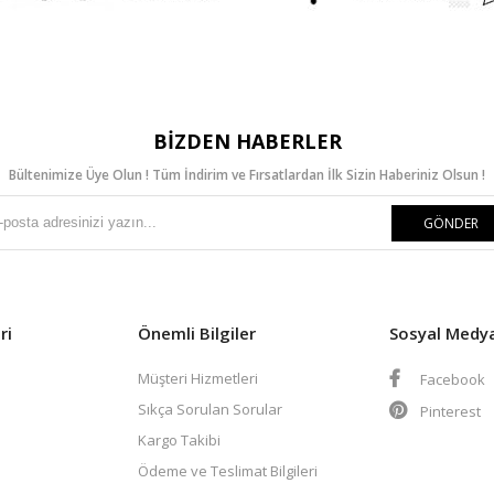
BIZDEN HABERLER
Bültenimize Üye Olun ! Tüm İndirim ve Fırsatlardan İlk Sizin Haberiniz Olsun !
GÖNDER
ri
Önemli Bilgiler
Sosyal Medy
Müşteri Hizmetleri
Facebook
Sıkça Sorulan Sorular
Pinterest
Kargo Takibi
Ödeme ve Teslimat Bilgileri