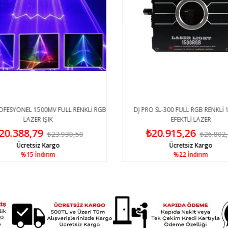
OFESYONEL 1500MV FULL RENKLİ RGB
DJ PRO SL-300 FULL RGB RENKLİ
LAZER IŞIK
EFEKTLİ LAZER
20.388,79
₺20.915,26
₺23.930,50
₺26.802
Ücretsiz Kargo
Ücretsiz Kargo
%15
İndirim
%22
İndirim