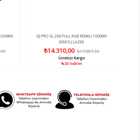
 1500MV
DJ PRO SL-200 FULL RGB RENKLİ 1000MV
EFEKTLİ LAZER
₺14.310,00
,00
₺17.887,50
Ücretsiz Kargo
%20
İndirim