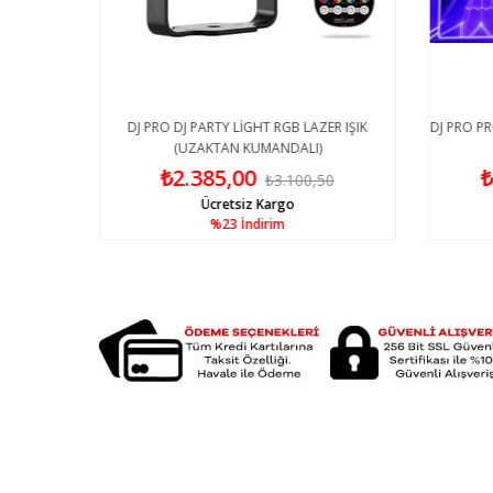
DJ PRO DJ PARTY LİGHT RGB LAZER IŞIK
DJ PRO PR
(UZAKTAN KUMANDALI)
₺2.385,00
₺
49
₺3.100,50
Ücretsiz Kargo
%23
İndirim