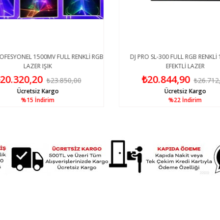
OFESYONEL 1500MV FULL RENKLİ RGB
DJ PRO SL-300 FULL RGB RENKLİ
LAZER IŞIK
EFEKTLİ LAZER
20.320,20
₺20.844,90
₺23.850,00
₺26.712
Ücretsiz Kargo
Ücretsiz Kargo
%15
İndirim
%22
İndirim