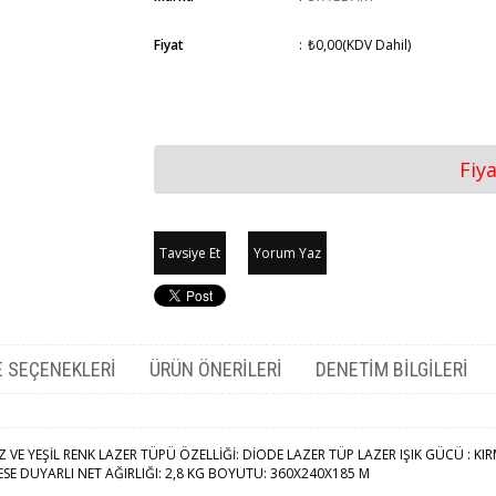
Fiyat
:
₺0,00
(KDV Dahil)
Fiy
Tavsiye Et
Yorum Yaz
 SEÇENEKLERI
ÜRÜN ÖNERILERI
DENETIM BILGILERI
IZ VE YEŞİL RENK LAZER TÜPÜ ÖZELLİĞİ: DİODE LAZER TÜP LAZER IŞIK GÜCÜ : KI
E DUYARLI NET AĞIRLIĞI: 2,8 KG BOYUTU: 360X240X185 M