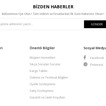
BIZDEN HABERLER
Bültenimize Üye Olun ! Tüm İndirim ve Fırsatlardan İlk Sizin Haberiniz Olsun !
GÖNDER
ri
Önemli Bilgiler
Sosyal Medy
Müşteri Hizmetleri
Facebook
Sıkça Sorulan Sorular
Pinterest
Kargo Takibi
Ödeme ve Teslimat Bilgileri
Üyelik Sözleşmesi
Satış Sözleşmesi
Garanti ve İade Koşulları