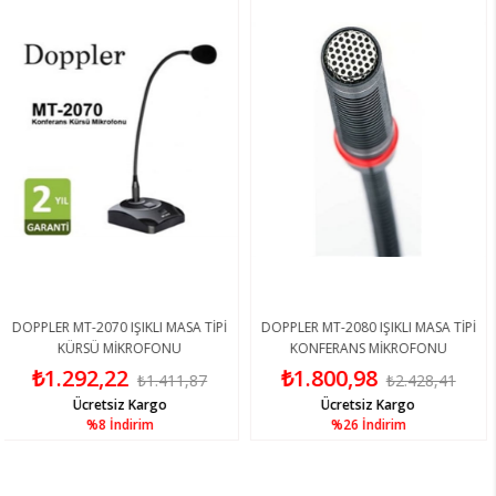
ER MT-2070 IŞIKLI MASA TİPİ
DOPPLER MT-2080 IŞIKLI MASA TİPİ
RS 
KÜRSÜ MİKROFONU
KONFERANS MİKROFONU
1.292,22
₺1.800,98
₺1
₺1.411,87
₺2.428,41
Ücretsiz Kargo
Ücretsiz Kargo
%8
İndirim
%26
İndirim