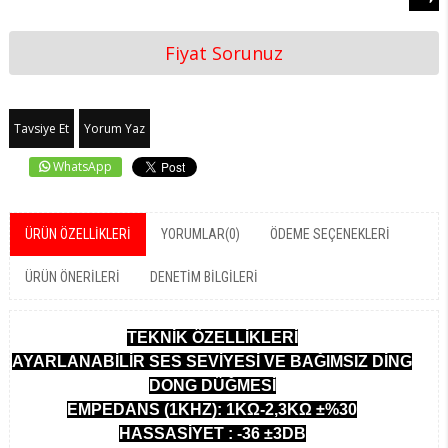
Fiyat Sorunuz
Tavsiye Et
Yorum Yaz
WhatsApp
ÜRÜN ÖZELLIKLERI
YORUMLAR
(0)
ÖDEME SEÇENEKLERI
ÜRÜN ÖNERILERI
DENETIM BILGILERI
TEKNİK ÖZELLİKLERİ
AYARLANABİLİR SES SEVİYESİ VE BAĞIMSIZ DİNG
DONG DÜĞMESİ
EMPEDANS (1KHZ): 1KΩ-2,3KΩ ±%30
HASSASİYET : -36 ±3DB