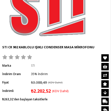
STI CR 902 KABLOLU IŞIKLI CONDENSER MASA MİKROFONU
Marka
STI
İndirim Oranı
35
%
İndirim
₺3.388,49
Fiyat
(KDV Dahil)
₺2.202,52
İndirimli
(KDV Dahil)
₺263,32
'den başlayan taksitlerle