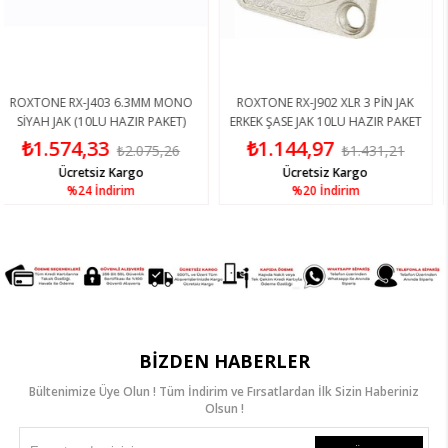
E RX-J403 6.3MM MONO
ROXTONE RX-J902 XLR 3 PİN JAK
ROXTONE 
JAK (10LU HAZIR PAKET)
ERKEK ŞASE JAK 10LU HAZIR PAKET
XLR 3 PİN
574,33
₺1.144,97
₺4.
₺2.075,26
₺1.431,21
Ücretsiz Kargo
Ücretsiz Kargo
%24
İndirim
%20
İndirim
BIZDEN HABERLER
Bültenimize Üye Olun ! Tüm İndirim ve Fırsatlardan İlk Sizin Haberiniz
Olsun !