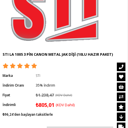
STI LA 1005 3 PİN CANON METAL JAK DİŞİ (10LU HAZIR PAKET)
Marka
STI
İndirim Oranı
35
%
İndirim
₺1.238,47
Fiyat
(KDV Dahil)
₺805,01
İndirimli
(KDV Dahil)
₺96,24
'den başlayan taksitlerle