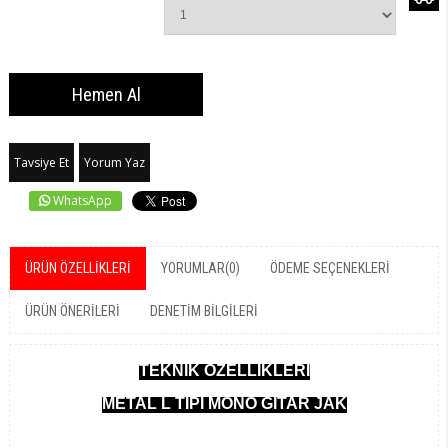
Tavsiye Et
Yorum Yaz
WhatsApp
ÜRÜN ÖZELLIKLERI
YORUMLAR
(0)
ÖDEME SEÇENEKLERI
ÜRÜN ÖNERILERI
DENETIM BILGILERI
TEKNİK ÖZELLİKLERİ
METAL L TİPİ MONO GİTAR JAK