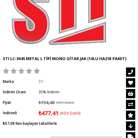
STI LC-3045 METAL L TİPİ MONO GİTAR JAK (10LU HAZIR PAKET)
Marka
STI
İndirim Oranı
35
%
İndirim
₺734,48
Fiyat
(KDV Dahil)
₺477,41
İndirimli
(KDV Dahil)
₺57,08
'den başlayan taksitlerle