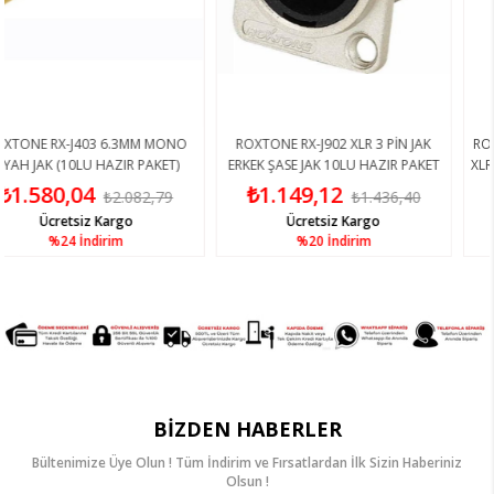
J403 6.3MM MONO
ROXTONE RX-J902 XLR 3 PİN JAK
ROXTONE RX-J3
10LU HAZIR PAKET)
ERKEK ŞASE JAK 10LU HAZIR PAKET
XLR 3 PİN ERKEK
,04
₺1.149,12
₺4.021
₺2.082,79
₺1.436,40
tsiz Kargo
Ücretsiz Kargo
Ücre
4
İndirim
%20
İndirim
%3
BIZDEN HABERLER
Bültenimize Üye Olun ! Tüm İndirim ve Fırsatlardan İlk Sizin Haberiniz
Olsun !