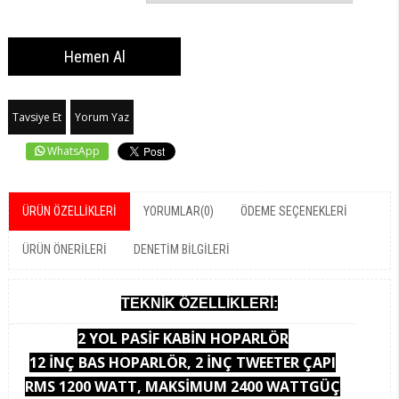
Tavsiye Et
Yorum Yaz
WhatsApp
ÜRÜN ÖZELLIKLERI
YORUMLAR
(0)
ÖDEME SEÇENEKLERI
ÜRÜN ÖNERILERI
DENETIM BILGILERI
TEKNİK ÖZELLİKLERİ:
2 YOL PASİF KABİN HOPARLÖR
12 İNÇ BAS HOPARLÖR, 2 İNÇ TWEETER ÇAPI
RMS 1200 WATT, MAKSİMUM 2400 WATTGÜÇ