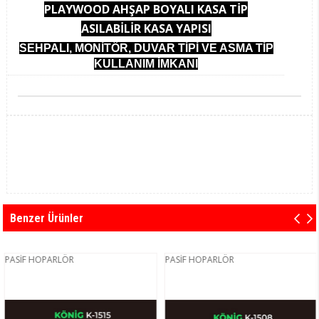
PLAYWOOD AHŞAP BOYALI KASA TİP
ASILABİLİR KASA YAPISI
SEHPALI, MONİTÖR, DUVAR TİPİ VE ASMA TİP
KULLANIM İMKANI
Benzer Ürünler
ASİF HOPARLÖR
PASİF HOPARLÖR