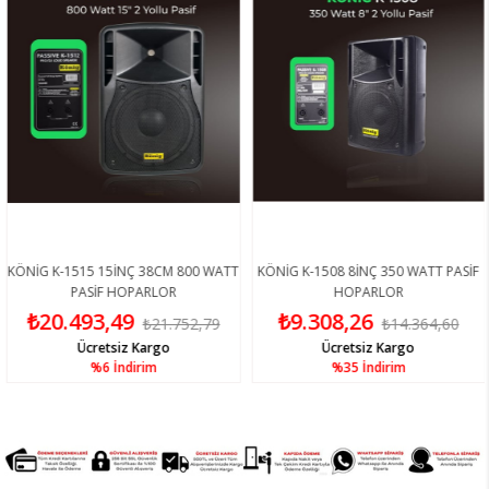
ÖNİG K-1515 15İNÇ 38CM 800 WATT
KÖNİG K-1508 8İNÇ 350 WATT PASİF
PASİF HOPARLOR
HOPARLOR
₺20.493,49
₺9.308,26
₺21.752,79
₺14.364,60
Ücretsiz Kargo
Ücretsiz Kargo
%6
İndirim
%35
İndirim