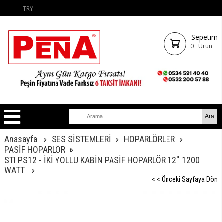
TRY
Sepetim
0
Ürün
Anasayfa
SES SİSTEMLERİ
HOPARLÖRLER
PASİF HOPARLÖR
STI PS12 - İKİ YOLLU KABİN PASİF HOPARLÖR 12'' 1200
WATT
< < Önceki Sayfaya Dön