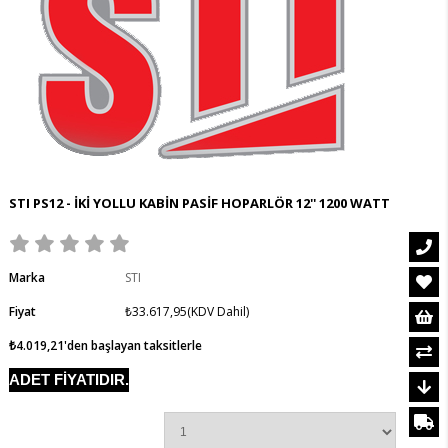
STI PS12 - İKİ YOLLU KABİN PASİF HOPARLÖR 12'' 1200 WATT
Marka
STI
Fiyat
₺33.617,95
(KDV Dahil)
₺4.019,21
'den başlayan taksitlerle
ADET FİYATIDIR.