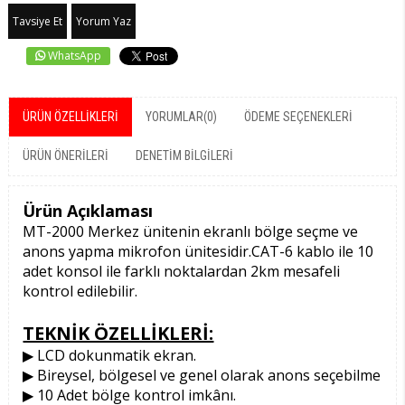
Tavsiye Et
Yorum Yaz
WhatsApp
ÜRÜN ÖZELLIKLERI
YORUMLAR
(0)
ÖDEME SEÇENEKLERI
ÜRÜN ÖNERILERI
DENETIM BILGILERI
Ürün Açıklaması
MT-2000 Merkez ünitenin ekranlı bölge seçme ve
anons yapma mikrofon ünitesidir.CAT-6 kablo ile 10
adet konsol ile farklı noktalardan 2km mesafeli
kontrol edilebilir.
TEKNİK ÖZELLİKLERİ:
▶ LCD dokunmatik ekran.
▶ Bireysel, bölgesel ve genel olarak anons seçebilme
▶ 10 Adet bölge kontrol imkânı.