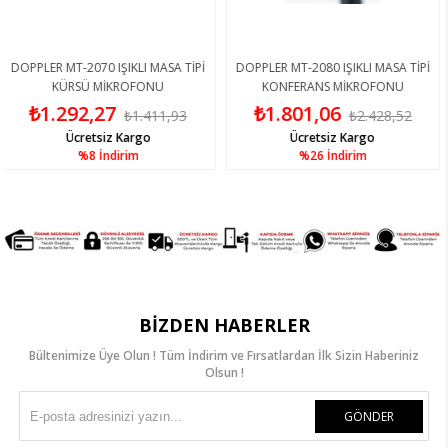
R MT-2070 IŞIKLI MASA TİPİ
DOPPLER MT-2080 IŞIKLI MASA TİPİ
RS A
KÜRSÜ MİKROFONU
KONFERANS MİKROFONU
.292,27
₺1.801,06
₺1
₺1.411,93
₺2.428,52
Ücretsiz Kargo
Ücretsiz Kargo
%8
İndirim
%26
İndirim
BIZDEN HABERLER
Bültenimize Üye Olun ! Tüm İndirim ve Fırsatlardan İlk Sizin Haberiniz
Olsun !
GÖNDER