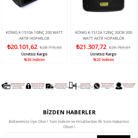
G K-1510A 10İNÇ 200 WATT
KÖNİG K-1512A 12İNÇ 30CM 300
KÖNİ
AKTİF HOPARLOR
WATT AKTİF HOPARLÖR
0.101,62
₺21.307,72
₺2
₺28.716,60
₺26.769,61
Ücretsiz Kargo
Ücretsiz Kargo
%30
İndirim
%20
İndirim
BIZDEN HABERLER
Bültenimize Üye Olun ! Tüm İndirim ve Fırsatlardan İlk Sizin Haberiniz
Olsun !