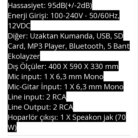
Hassasiyet: 95dB(+/-2dB)
Enerji Girişi: 100-240V - 50/60Hz,
12VDC
Diğer: Uzaktan Kumanda, USB, SD
Card, MP3 Player, Bluetooth, 5 Bant
Ekolayzer
Dış Ölçüler: 400 X 590 X 330 mm
Mic input: 1 X 6,3 mm Mono
Mic-Gitar İnput: 1 X 6,3 mm Mono
Line input: 2 RCA
Line Output: 2 RCA
Hoparlör çıkışı: 1 X Speakon jak (70
W)