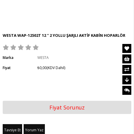
WESTA WAP-12502T 12 '' 2 YOLLU ŞARJLI AKTİF KABİN HOPARLÖR
Marka
WESTA
Fiyat
₺0,00
(KDV Dahil)
Fiyat Sorunuz
Tavsiye Et
Yorum Yaz