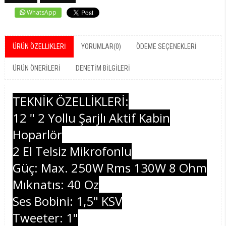
WhatsApp
ÜRÜN ÖZELLIKLERI
YORUMLAR
(0)
ÖDEME SEÇENEKLERI
ÜRÜN ÖNERILERI
DENETIM BILGILERI
TEKNİK ÖZELLİKLERİ:
12 " 2 Yollu Şarjlı Aktif Kabin
Hoparlör
2 El Telsiz Mikrofonlu
Güç: Max. 250W Rms 130W 8 Ohm
Mıknatıs: 40 Oz
Ses Bobini: 1,5" KSV
Tweeter: 1"