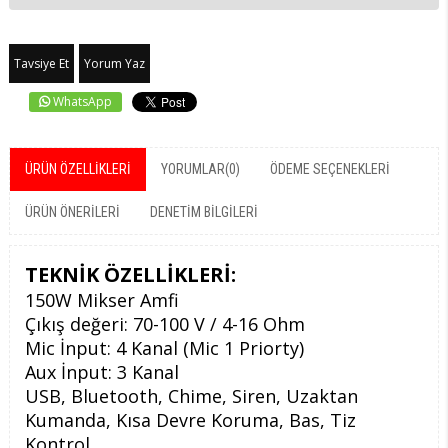
Tavsiye Et
Yorum Yaz
WhatsApp
ÜRÜN ÖZELLIKLERI
YORUMLAR
(0)
ÖDEME SEÇENEKLERI
ÜRÜN ÖNERILERI
DENETIM BILGILERI
TEKNİK ÖZELLİKLERİ:
150W Mikser Amfi
Çıkış değeri: 70-100 V / 4-16 Ohm
Mic İnput: 4 Kanal (Mic 1 Priorty)
Aux İnput: 3 Kanal
USB, Bluetooth, Chime, Siren, Uzaktan
Kumanda, Kısa Devre Koruma, Bas, Tiz
Kontrol