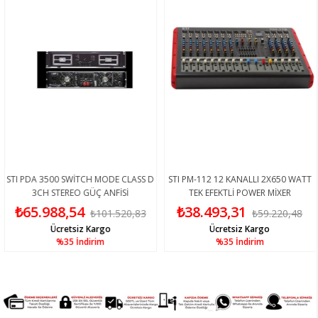
STI PDA 3500 SWİTCH MODE CLASS D
STI PM-112 12 KANALLI 2X650 WATT
3CH STEREO GÜÇ ANFİSİ
TEK EFEKTLİ POWER MİXER
₺65.988,54
₺38.493,31
₺101.520,83
₺59.220,48
Ücretsiz Kargo
Ücretsiz Kargo
%35
İndirim
%35
İndirim