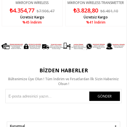
MİKROFON WİRELESS
MİKROFON WİRELESS TRANSMETTER
₺4.354,77
₺3.828,80
₺7.906,47
₺6.461,10
Ücretsiz Kargo
Ücretsiz Kargo
%45
İndirim
%41
İndirim
BIZDEN HABERLER
Bültenimize Üye Olun ! Tüm İndirim ve Fırsatlardan İlk Sizin Haberiniz
Olsun !
GÖNDER
Kurumsal