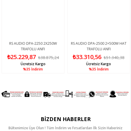
RS AUDIO DPA-2250 2X250W
RS AUDIO DPA-2500 2×500W HAT
TRAFOLU ANFI
TRAFOLU ANFI
₺25.229,87
₺33.310,56
₺38.875,24
₺51.340,38
Ücretsiz Kargo
Ücretsiz Kargo
%35
İndirim
%35
İndirim
BIZDEN HABERLER
Bültenimize Üye Olun ! Tüm İndirim ve Fırsatlardan İlk Sizin Haberiniz