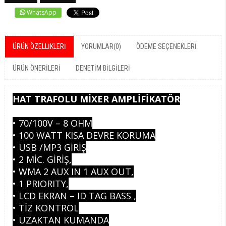
WhatsApp
ÜRÜN ÖZELLIKLERI
YORUMLAR
(0)
ÖDEME SEÇENEKLERI
ÜRÜN ÖNERILERI
DENETIM BILGILERI
HAT TRAFOLU MİXER AMPLİFİKATÖR
• 70/100V – 8 OHM
• 100 WATT KISA DEVRE KORUMA
• USB /MP3 GİRİŞ
• 2 MİC. GİRİŞ,
• WMA 2 AUX IN 1 AUX OUT,
• 1 PRIORITY,
• LCD EKRAN – ID TAG BASS ,
• TİZ KONTROL
• UZAKTAN KUMANDA