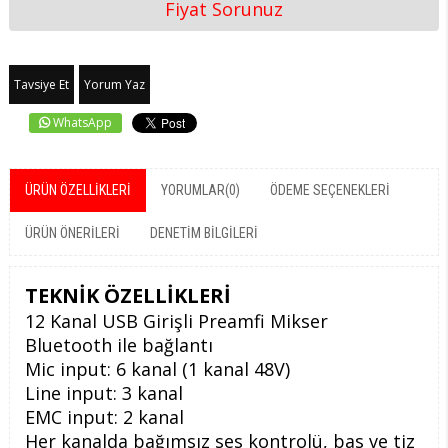
Fiyat Sorunuz
Tavsiye Et
Yorum Yaz
WhatsApp
ÜRÜN ÖZELLIKLERI
YORUMLAR
(0)
ÖDEME SEÇENEKLERI
ÜRÜN ÖNERILERI
DENETIM BILGILERI
TEKNİK ÖZELLİKLERİ
12 Kanal USB Girişli Preamfi Mikser
Bluetooth ile bağlantı
Mic input: 6 kanal (1 kanal 48V)
Line input: 3 kanal
EMC input: 2 kanal
Her kanalda bağımsız ses kontrolü, bas ve tiz