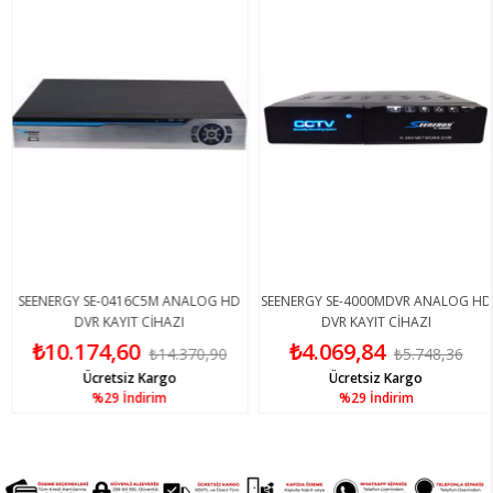
SEENERGY SE-0416C5M ANALOG HD
SEENERGY SE-4000MDVR ANALOG HD
DVR KAYIT CİHAZI
DVR KAYIT CİHAZI
₺10.174,60
₺4.069,84
₺14.370,90
₺5.748,36
Ücretsiz Kargo
Ücretsiz Kargo
%29
İndirim
%29
İndirim