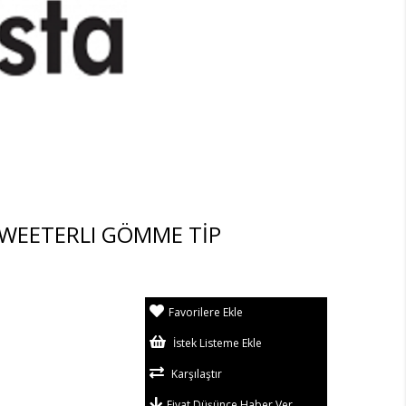
TWEETERLI GÖMME TİP
Favorilere Ekle
İstek Listeme Ekle
Karşılaştır
Fiyat Düşünce Haber Ver