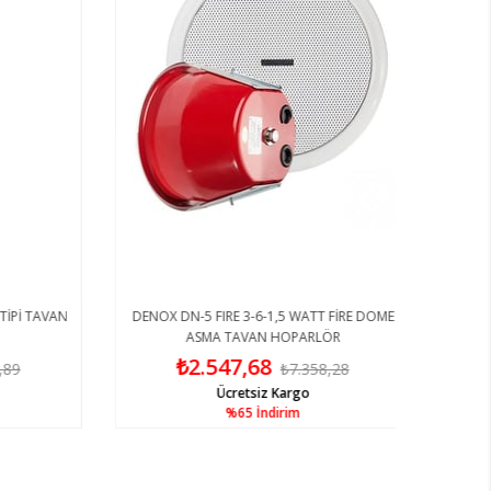
Pİ TAVAN
DENOX DN-5 FIRE 3-6-1,5 WATT FİRE DOME
ASMA TAVAN HOPARLÖR
₺2.547,68
9
₺7.358,28
Ücretsiz Kargo
%65
İndirim