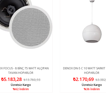
FOCUS - 8 8İNÇ 75 WATT ALÇIPAN
DENOX DN-5 C 10 WATT SARKIT Tİ
TAVAN HOPARLÖR
HOPARLÖR
₺5.183,28
₺2.170,69
₺13.760,93
₺3.382,8
Ücretsiz Kargo
Ücretsiz Kargo
%62
İndirim
%36
İndirim