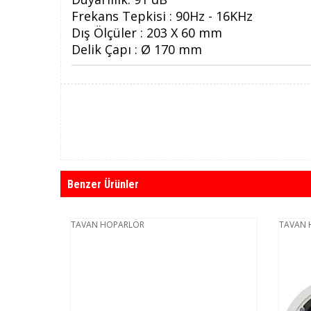
Frekans Tepkisi : 90Hz - 16KHz
Dış Ölçüler : 203 X 60 mm
Delik Çapı : Ø 170 mm
Benzer Ürünler
TAVAN HOPARLÖR
TAVAN H