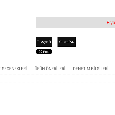
Fiy
Tavsiye Et
Yorum Yaz
 SEÇENEKLERI
ÜRÜN ÖNERILERI
DENETIM BILGILERI
r