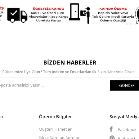
BIZDEN HABERLER
Bültenimize Üye Olun ! Tüm İndirim ve Fırsatlardan İlk Sizin Haberiniz Olsun !
GÖNDER
ri
Önemli Bilgiler
Sosyal Medy
Müşteri Hizmetleri
Facebook
Sıkça Sorulan Sorular
Pinterest