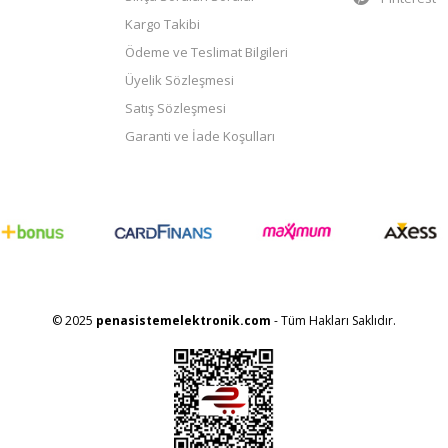
Kargo Takibi
Ödeme ve Teslimat Bilgileri
Üyelik Sözleşmesi
Satış Sözleşmesi
Garanti ve İade Koşulları
© 2025
penasistemelektronik.com
- Tüm Hakları Saklıdır.