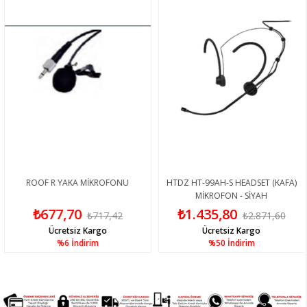
ROOF R YAKA MİKROFONU
HTDZ HT-99AH-S HEADSET (KAFA)
MİKROFON - SİYAH
₺677,70
₺1.435,80
₺717,42
₺2.871,60
Ücretsiz Kargo
Ücretsiz Kargo
%6
İndirim
%50
İndirim