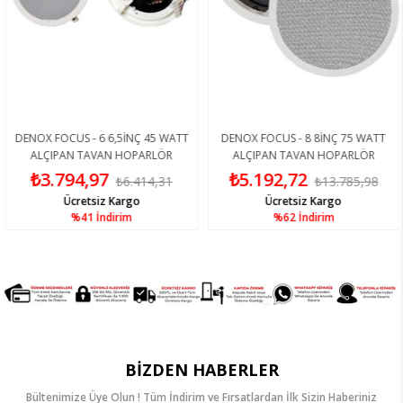
DENOX FOCUS - 6 6,5İNÇ 45 WATT
DENOX FOCUS - 8 8İNÇ 75 WATT
ALÇIPAN TAVAN HOPARLÖR
ALÇIPAN TAVAN HOPARLÖR
₺3.794,97
₺5.192,72
₺6.414,31
₺13.785,98
Ücretsiz Kargo
Ücretsiz Kargo
%41
İndirim
%62
İndirim
BIZDEN HABERLER
Bültenimize Üye Olun ! Tüm İndirim ve Fırsatlardan İlk Sizin Haberiniz