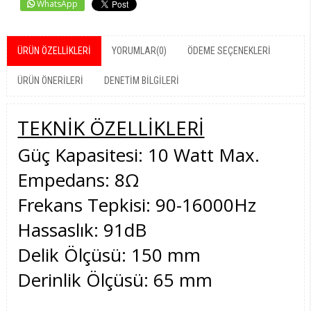
WhatsApp
ÜRÜN ÖZELLIKLERI
YORUMLAR
(0)
ÖDEME SEÇENEKLERI
ÜRÜN ÖNERILERI
DENETIM BILGILERI
TEKNİK ÖZELLİKLERİ
Güç Kapasitesi: 10 Watt Max.
Empedans: 8Ω
Frekans Tepkisi: 90-16000Hz
Hassaslık: 91dB
Delik Ölçüsü: 150 mm
Derinlik Ölçüsü: 65 mm