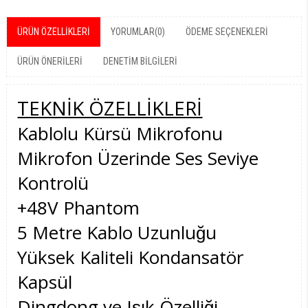
ÜRÜN ÖZELLIKLERI
YORUMLAR
(0)
ÖDEME SEÇENEKLERI
ÜRÜN ÖNERILERI
DENETIM BILGILERI
TEKNİK ÖZELLİKLERİ
Kablolu Kürsü Mikrofonu
Mikrofon Üzerinde Ses Seviye
Kontrolü
+48V Phantom
5 Metre Kablo Uzunluğu
Yüksek Kaliteli Kondansatör
Kapsül
Dingdong ve Işık Özelliği