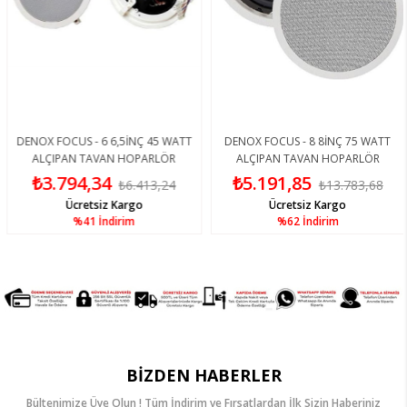
DENOX FOCUS - 6 6,5İNÇ 45 WATT
DENOX FOCUS - 8 8İNÇ 75 WATT
ALÇIPAN TAVAN HOPARLÖR
ALÇIPAN TAVAN HOPARLÖR
₺3.794,34
₺5.191,85
₺6.413,24
₺13.783,68
Ücretsiz Kargo
Ücretsiz Kargo
%41
İndirim
%62
İndirim
BIZDEN HABERLER
Bültenimize Üye Olun ! Tüm İndirim ve Fırsatlardan İlk Sizin Haberiniz